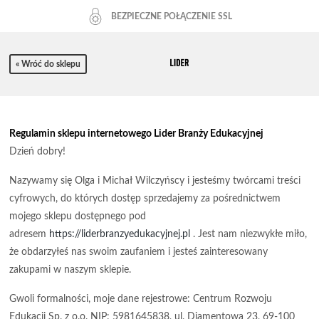
BEZPIECZNE POŁĄCZENIE SSL
« Wróć do sklepu
Regulamin sklepu internetowego Lider Branży Edukacyjnej
Dzień dobry!
Nazywamy się Olga i Michał Wilczyńscy i jesteśmy twórcami treści
cyfrowych, do których dostęp sprzedajemy za pośrednictwem
mojego sklepu dostępnego pod
adresem
https://liderbranzyedukacyjnej.pl
. Jest nam niezwykłe miło,
że obdarzyłeś nas swoim zaufaniem i jesteś zainteresowany
zakupami w naszym sklepie.
Gwoli formalności, moje dane rejestrowe: Centrum Rozwoju
Edukacji Sp. z o.o. NIP: 5981645838, ul. Diamentowa 23, 69-100